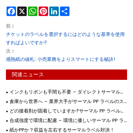
Facebook
X
WhatsApp
Pinterest
LinkedIn
Share
前 :
チケットのラベルを選択するにはどのような基準を使用
すればよいですか?
次 :
感熱紙の値札: 小売業務をよりスマートにする秘訣!
関連ニュース
インクもリボンも手間も不要 – ダイレクトサーマルラ
ベルが印刷に革命を起こす理由!
倉庫から世界へ – 業界大手がサーマル PP ラベルのス
マート印刷に依存する理由!
どの接着剤が固着していますか?サーマル PP ラベル接
着の究極ガイド!
合成強度で環境に配慮 – 環境に優しいサーマル PP ラ
ベルがついに登場!
紙かPPか？収益を左右するサーマルラベル対決！