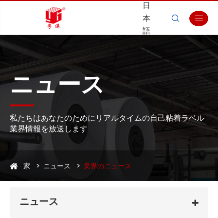
日
本


語
ニュース
私たちはあなたのためにリアルタイムの自己粘着ラベル
業界情報を放送します
家
ニュース
業界のニュース
ニュース