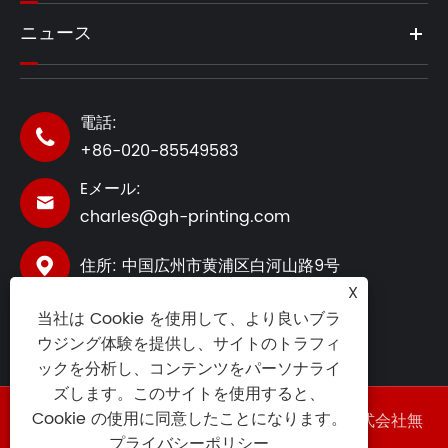
ニュース
電話:

+86-020-85549583
Eメール:

charles@gh-printing.com
住所: 中国広州市黄浦区白河山路9号

X
当社は Cookie を使用して、より良いブラ
ウジング体験を提供し、サイトのトラフィ
ックを分析し、コンテンツをパーソナライ
ズします。このサイトを使用すると、
Cookie の使用に同意したことになります。
著作権 ©2025 広東香港 (GZ) スマート印刷株式会社無
断転載を禁じます。
プライバシーポリシー