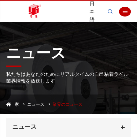
日
本


語
ニュース
私たちはあなたのためにリアルタイムの自己粘着ラベル
業界情報を放送します
家
ニュース
業界のニュース
ニュース