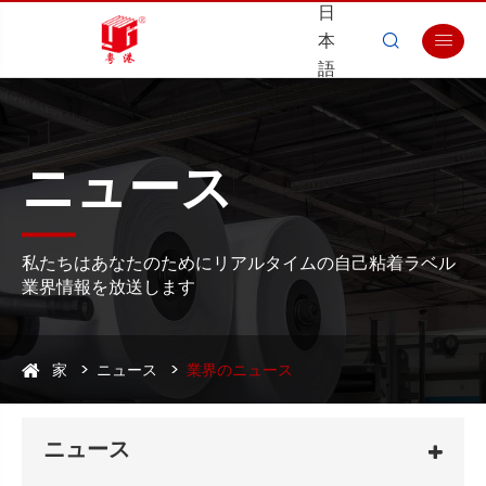
日
本


語
ニュース
私たちはあなたのためにリアルタイムの自己粘着ラベル
業界情報を放送します
家
ニュース
業界のニュース
ニュース