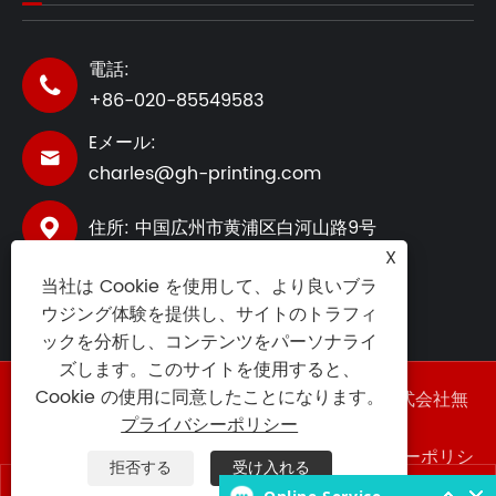
電話:

+86-020-85549583
Eメール:

charles@gh-printing.com
住所: 中国広州市黄浦区白河山路9号

X
当社は Cookie を使用して、より良いブラ
ウジング体験を提供し、サイトのトラフィ
ックを分析し、コンテンツをパーソナライ
ズします。このサイトを使用すると、
Cookie の使用に同意したことになります。
著作権 ©2025 広東香港 (GZ) スマート印刷株式会社無
断転載を禁じます。
プライバシーポリシー
Links
|
Sitemap
|
RSS
|
XML
|
プライバシーポリシ
拒否する
受け入れる
ー
|