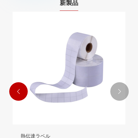
新製品


熱伝達ラベル