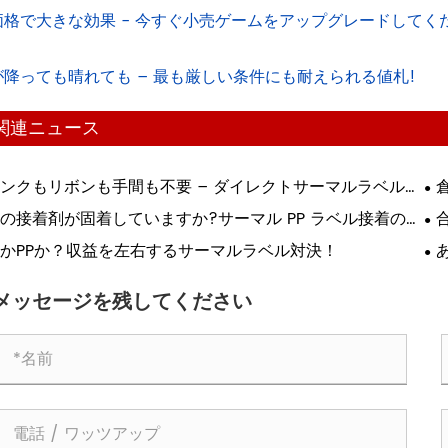
価格で大きな効果 - 今すぐ小売ゲームをアップグレードしてく
が降っても晴れても – 最も厳しい条件にも耐えられる値札!
関連ニュース
ンクもリボンも手間も不要 – ダイレクトサーマルラベルが
刷に革命を起こす理由!
印
の接着剤が固着していますか?サーマル PP ラベル接着の究
ガイド!
つ
かPPか？収益を左右するサーマルラベル対決！
の
メッセージを残してください