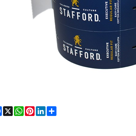
Facebook
X
WhatsApp
Pinterest
LinkedIn
Share