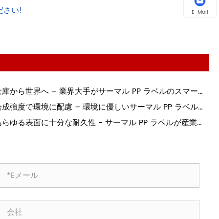
ださい!
E-Mail
倉庫から世界へ – 業界大手がサーマル PP ラベルのスマート
刷に依存する理由!
合成強度で環境に配慮 – 環境に優しいサーマル PP ラベルが
いに登場!
あらゆる表面に十分な耐久性 - サーマル PP ラベルが産業用
選択肢である理由!