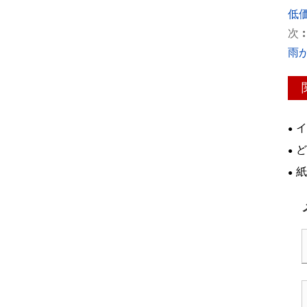
低
次 :
雨
イ
印
ど
極
紙