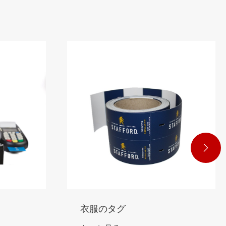

圧力に敏感なラベル