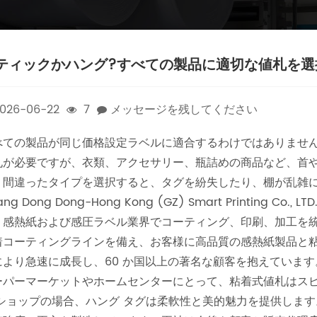
ティックかハング?すべての製品に適切な値札を選
026-06-22
7
メッセージを残してください
べての製品が同じ価格設定ラベルに適合するわけではありませ
札が必要ですが、衣類、アクセサリー、瓶詰めの商品など、首
。間違ったタイプを選択すると、タグを紛失したり、棚が乱雑
ang Dong Dong-Hong Kong (GZ) Smart Printing C
、感熱紙および感圧ラベル業界でコーティング、印刷、加工を統
着コーティングラインを備え、お客様に高品質の感熱紙製品と
により急速に成長し、60 か国以上の著名な顧客を抱えています
ーパーマーケットやホームセンターにとって、粘着式値札はスピ
 ショップの場合、ハング タグは柔軟性と美的魅力を提供しま