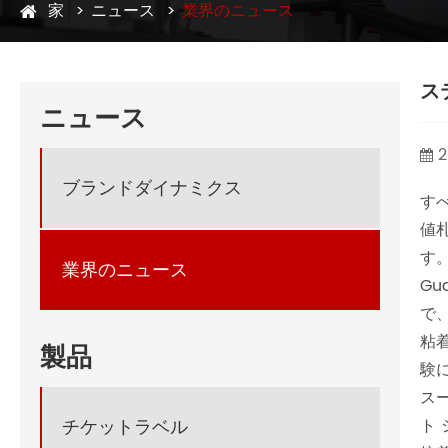
家
ニュース
業界のニュース
ス
ニュース
2
ブランドダイナミクス
す
値
す
業界のニュース
Gu
で
粘
製品
験
ス
ト
チケットラベル