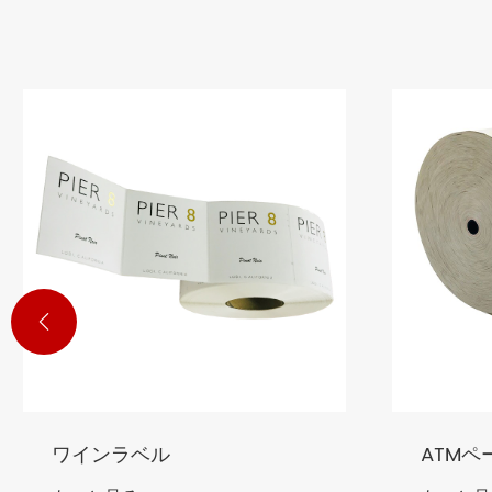

ATMペーパーロール
レジ登