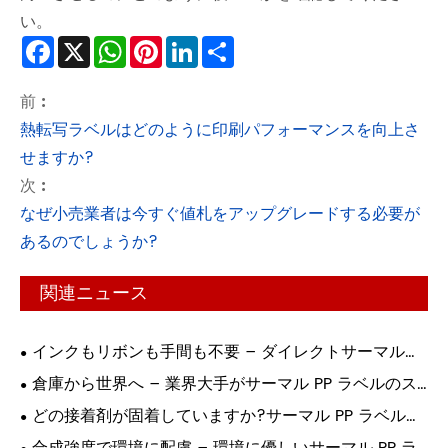
い。
Facebook
X
WhatsApp
Pinterest
LinkedIn
Share
前 :
熱転写ラベルはどのように印刷パフォーマンスを向上さ
せますか?
次 :
なぜ小売業者は今すぐ値札をアップグレードする必要が
あるのでしょうか?
関連ニュース
インクもリボンも手間も不要 – ダイレクトサーマルラ
ベルが印刷に革命を起こす理由!
倉庫から世界へ – 業界大手がサーマル PP ラベルのス
マート印刷に依存する理由!
どの接着剤が固着していますか?サーマル PP ラベル接
着の究極ガイド!