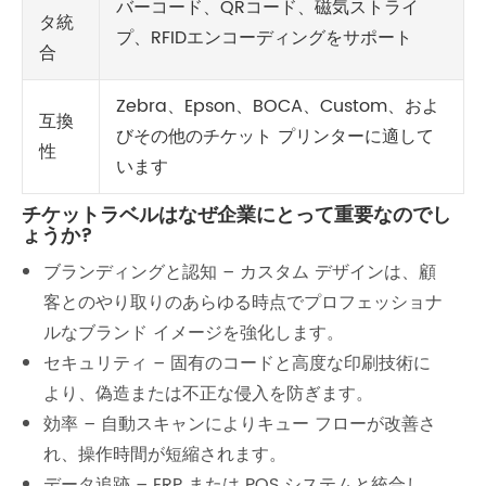
バーコード、QRコード、磁気ストライ
タ統
プ、RFIDエンコーディングをサポート
合
Zebra、Epson、BOCA、Custom、およ
互換
びその他のチケット プリンターに適して
性
います
チケットラベルはなぜ企業にとって重要なのでし
ょうか?
ブランディングと認知 – カスタム デザインは、顧
客とのやり取りのあらゆる時点でプロフェッショナ
ルなブランド イメージを強化します。
セキュリティ – 固有のコードと高度な印刷技術に
より、偽造または不正な侵入を防ぎます。
効率 – 自動スキャンによりキュー フローが改善さ
れ、操作時間が短縮されます。
データ追跡 – ERP または POS システムと統合し