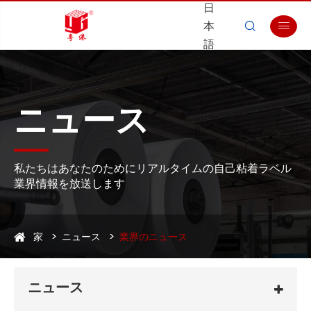
日
本


語
ニュース
私たちはあなたのためにリアルタイムの自己粘着ラベル
業界情報を放送します
家
ニュース
業界のニュース
ニュース