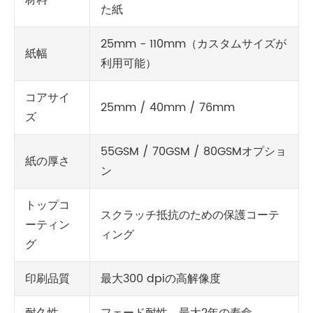
た紙
25mm - 110mm（カスタムサイズが
紙幅
利用可能）
コアサイ
25mm / 40mm / 76mm
ズ
55GSM / 70GSM / 80GSMオプショ
紙の厚さ
ン
トップコ
スクラッチ抵抗のための保護コーテ
ーティン
ィング
グ
印刷品質
最大300 dpiの高解像度
耐久性
フェード耐性、最大2年の寿命