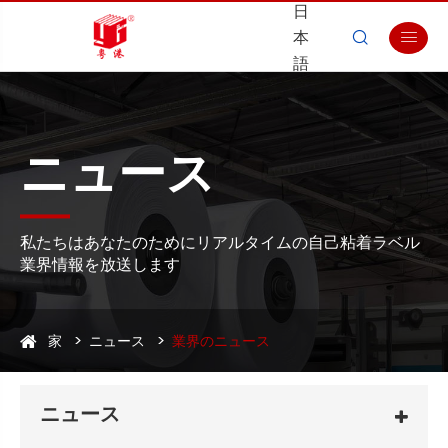
日
本


語
ニュース
私たちはあなたのためにリアルタイムの自己粘着ラベル
業界情報を放送します
家
ニュース
業界のニュース
ニュース