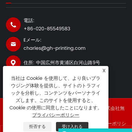
電話:

+86-020-85549583
Eメール:

charles@gh-printing.com
住所: 中国広州市黄浦区白河山路9号

X
当社は Cookie を使用して、より良いブラ
ウジング体験を提供し、サイトのトラフィ
ックを分析し、コンテンツをパーソナライ
ズします。このサイトを使用すると、
Cookie の使用に同意したことになります。
著作権 ©2025 広東香港 (GZ) スマート印刷株式会社無
断転載を禁じます。
プライバシーポリシー
Links
|
Sitemap
|
RSS
|
XML
|
プライバシーポリシ
拒否する
受け入れる
ー
|