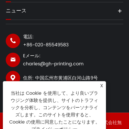
ニュース
電話:

+86-020-85549583
Eメール:

charles@gh-printing.com
住所: 中国広州市黄浦区白河山路9号

X
当社は Cookie を使用して、より良いブラ
ウジング体験を提供し、サイトのトラフィ
ックを分析し、コンテンツをパーソナライ
ズします。このサイトを使用すると、
Cookie の使用に同意したことになります。
著作権 ©2025 広東香港 (GZ) スマート印刷株式会社無
断転載を禁じます。