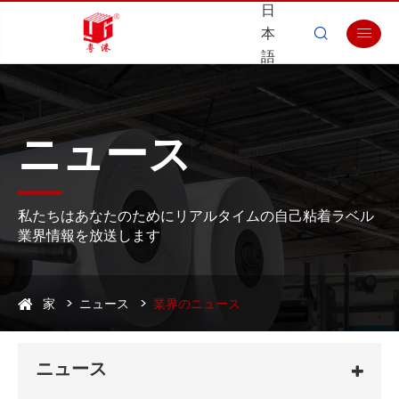
日
本


語
ニュース
私たちはあなたのためにリアルタイムの自己粘着ラベル
業界情報を放送します
家
ニュース
業界のニュース
ニュース