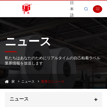
日
本


語
ニュース
私たちはあなたのためにリアルタイムの自己粘着ラベル
業界情報を放送します
家
ニュース
業界のニュース
ニュース