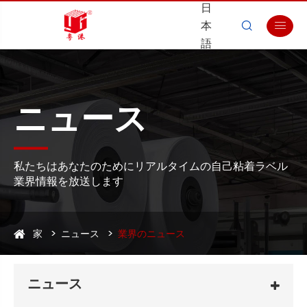
日
本


語
ニュース
私たちはあなたのためにリアルタイムの自己粘着ラベル
業界情報を放送します
家
ニュース
業界のニュース
ニュース