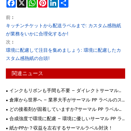
Facebook
X
WhatsApp
Pinterest
LinkedIn
Share
前 :
キッチンチケットから配送ラベルま​​で: カスタム感熱紙
が業務をいかに合理化するか!
次 :
環境に配慮して注目を集めましょう: 環境に配慮したカ
スタム感熱紙の台頭!
関連ニュース
インクもリボンも手間も不要 – ダイレクトサーマルラ
ベルが印刷に革命を起こす理由!
倉庫から世界へ – 業界大手がサーマル PP ラベルのス
マート印刷に依存する理由!
どの接着剤が固着していますか?サーマル PP ラベル接
着の究極ガイド!
合成強度で環境に配慮 – 環境に優しいサーマル PP ラ
ベルがついに登場!
紙かPPか？収益を左右するサーマルラベル対決！